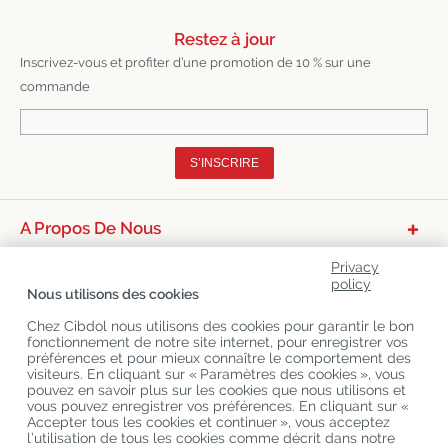
Restez à jour
Inscrivez-vous et profiter d’une promotion de 10 % sur une
commande
S’INSCRIRE
A Propos De Nous
Catégories De Produits
Privacy
policy
Nous utilisons des cookies
Service Clients
Chez Cibdol nous utilisons des cookies pour garantir le bon
Derniers Blogs
fonctionnement de notre site internet, pour enregistrer vos
préférences et pour mieux connaître le comportement des
visiteurs. En cliquant sur « Paramètres des cookies », vous
pouvez en savoir plus sur les cookies que nous utilisons et
Copyright
©
Cibdol
Last updated 06-08-2026
vous pouvez enregistrer vos préférences. En cliquant sur «
Cibdol France
, Place des Grands Hommes, 33000 Bordeaux, France
Accepter tous les cookies et continuer », vous acceptez
KvK: 76495035 VAT: NL860644923B01
l’utilisation de tous les cookies comme décrit dans notre