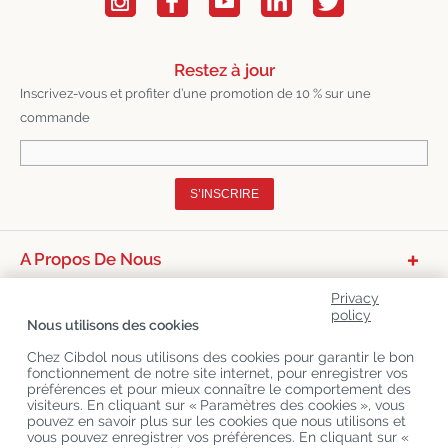
Restez à jour
Inscrivez-vous et profiter d’une promotion de 10 % sur une
commande
S’INSCRIRE
A Propos De Nous
Catégories De Produits
Privacy
policy
Nous utilisons des cookies
Service Clients
Chez Cibdol nous utilisons des cookies pour garantir le bon
Derniers Blogs
fonctionnement de notre site internet, pour enregistrer vos
préférences et pour mieux connaître le comportement des
visiteurs. En cliquant sur « Paramètres des cookies », vous
pouvez en savoir plus sur les cookies que nous utilisons et
Copyright
©
Cibdol
Last updated 07-08-2026
vous pouvez enregistrer vos préférences. En cliquant sur «
Cibdol France
, Place des Grands Hommes, 33000 Bordeaux, France