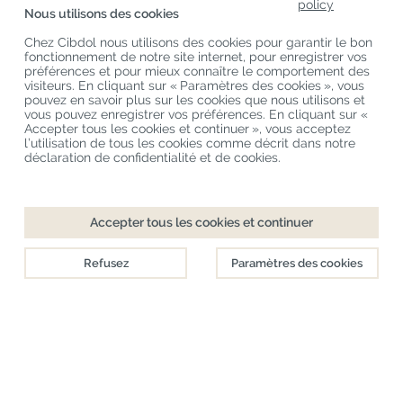
policy
Nous utilisons des cookies
Service Clients
Chez Cibdol nous utilisons des cookies pour garantir le bon
fonctionnement de notre site internet, pour enregistrer vos
Derniers Blogs
préférences et pour mieux connaître le comportement des
visiteurs. En cliquant sur « Paramètres des cookies », vous
pouvez en savoir plus sur les cookies que nous utilisons et
vous pouvez enregistrer vos préférences. En cliquant sur «
Copyright
©
Cibdol
Last updated 08-08-2026
Accepter tous les cookies et continuer », vous acceptez
Cibdol France
, Place des Grands Hommes, 33000 Bordeaux, France
l’utilisation de tous les cookies comme décrit dans notre
KvK: 76495035 VAT: NL860644923B01
déclaration de confidentialité et de cookies.
Accepter tous les cookies et continuer
Refusez
Paramètres des cookies