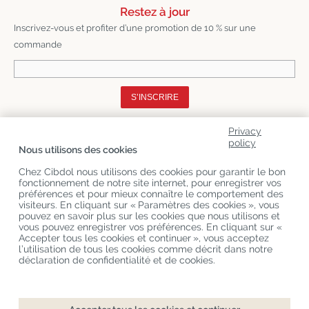
Restez à jour
Inscrivez-vous et profiter d’une promotion de 10 % sur une
commande
S’INSCRIRE
Privacy
A Propos De Nous
policy
Nous utilisons des cookies
Catégories De Produits
Chez Cibdol nous utilisons des cookies pour garantir le bon
fonctionnement de notre site internet, pour enregistrer vos
Service Clients
préférences et pour mieux connaître le comportement des
visiteurs. En cliquant sur « Paramètres des cookies », vous
Derniers Blogs
pouvez en savoir plus sur les cookies que nous utilisons et
vous pouvez enregistrer vos préférences. En cliquant sur «
Accepter tous les cookies et continuer », vous acceptez
l’utilisation de tous les cookies comme décrit dans notre
Copyright
©
Cibdol
Last updated 06-08-2026
déclaration de confidentialité et de cookies.
Cibdol France
, Place des Grands Hommes, 33000 Bordeaux, France
KvK: 76495035 VAT: NL860644923B01