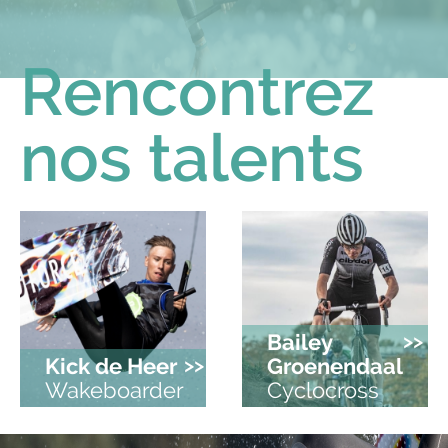
Rencontrez
nos talents
Bailey
>>
Kick de Heer
>>
Groenendaal
Wakeboarder
Cyclocross