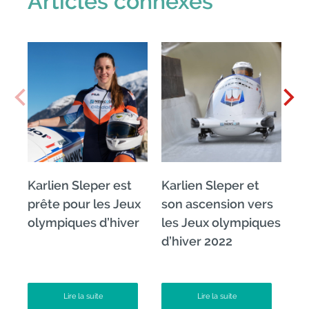
Articles connexes
Karlien Sleper est
Karlien Sleper et
La
prête pour les Jeux
son ascension vers
dé
olympiques d’hiver
les Jeux olympiques
v
d’hiver 2022
Lire la suite
Lire la suite