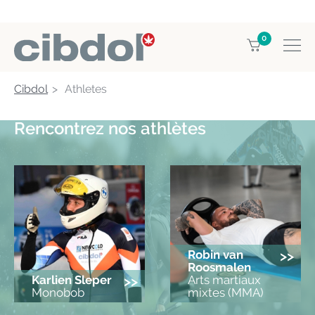
0
Cibdol
Athletes
Rencontrez nos athlètes
Robin van
>>
Roosmalen
Karlien Sleper
>>
Arts martiaux
Monobob
mixtes (MMA)