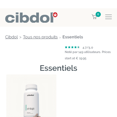
0
Cibdol
Tous nos produits
Essentiels
4.7
/5.0
Noté par
149
utilisateurs.
Prices
start at
€ 19.95
Essentiels