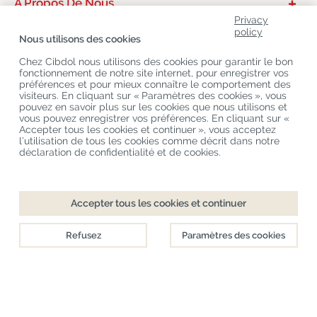
A Propos De Nous
Privacy
Catégories De Produits
policy
Nous utilisons des cookies
Service Clients
Chez Cibdol nous utilisons des cookies pour garantir le bon
fonctionnement de notre site internet, pour enregistrer vos
Derniers Blogs
préférences et pour mieux connaître le comportement des
visiteurs. En cliquant sur « Paramètres des cookies », vous
pouvez en savoir plus sur les cookies que nous utilisons et
vous pouvez enregistrer vos préférences. En cliquant sur «
Copyright
©
Cibdol
Last updated 07-08-2026
Accepter tous les cookies et continuer », vous acceptez
Cibdol France
, Place des Grands Hommes, 33000 Bordeaux, France
l’utilisation de tous les cookies comme décrit dans notre
KvK: 76495035 VAT: NL860644923B01
déclaration de confidentialité et de cookies.
Accepter tous les cookies et continuer
Refusez
Paramètres des cookies