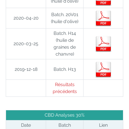
(
h
uile d'olive
)
Batch. 20V01
2020-04-20
(
h
uile d'olive
)
Batch. H14
(h
uile de
2020-03-25
graines de
chanvre
)
2019-12-18
Batch. H13
Résultats
précédents
CBD Analyses 30%
Date
Batch
Lien