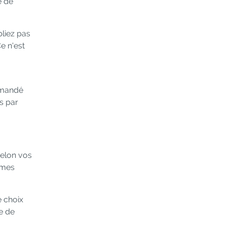
e de
bliez pas
e n'est
mmandé
s par
selon vos
èmes
e choix
le de