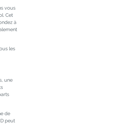
ns vous
l. Cet
pondez à
ialement
ous les
s, une
ts
parts
ne de
BD peut