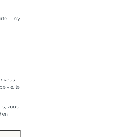
 : il n'y
ur vous
e vie, le
ois, vous
dien