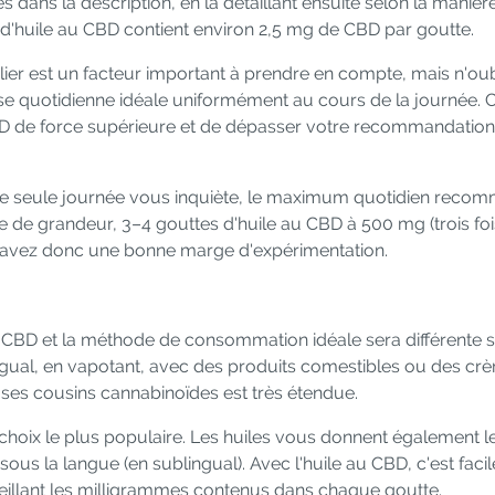
 dans la description, en la détaillant ensuite selon la manièr
'huile au CBD contient environ 2,5 mg de CBD par goutte.
lier est un facteur important à prendre en compte, mais n'ou
dose quotidienne idéale uniformément au cours de la journée. C
BD de force supérieure et de dépasser votre recommandation
une seule journée vous inquiète, le maximum quotidien reco
 de grandeur, 3–4 gouttes d'huile au CBD à 500 mg (trois foi
s avez donc une bonne marge d'expérimentation.
u CBD et la méthode de consommation idéale sera différente 
ingual, en vapotant, avec des produits comestibles ou des cr
 ses cousins cannabinoïdes est très étendue.
 choix le plus populaire. Les huiles vous donnent également l
us la langue (en sublingual). Avec l'huile au CBD, c'est faci
illant les milligrammes contenus dans chaque goutte.