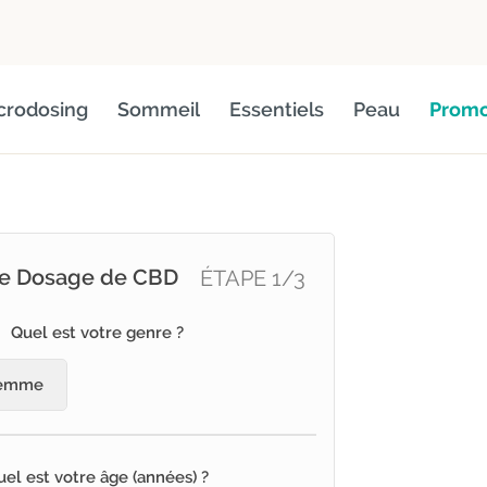
crodosing
Sommeil
Essentiels
Peau
Promo
de Dosage de CBD
ÉTAPE
1
/3
Quel est votre genre ?
emme
uel est votre âge (années) ?