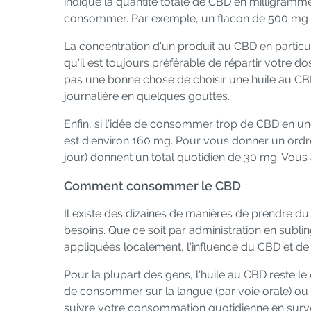
indique la quantité totale de CBD en milligrammes
consommer. Par exemple, un flacon de 500 mg d
La concentration d'un produit au CBD en particu
qu'il est toujours préférable de répartir votre 
pas une bonne chose de choisir une huile au C
journalière en quelques gouttes.
Enfin, si l'idée de consommer trop de CBD en 
est d'environ 160 mg. Pour vous donner un ordre
jour) donnent un total quotidien de 30 mg. Vou
Comment consommer le CBD
Il existe des dizaines de manières de prendre d
besoins. Que ce soit par administration en subl
appliquées localement, l'influence du CBD et de
Pour la plupart des gens, l'huile au CBD reste le
de consommer sur la langue (par voie orale) ou so
suivre votre consommation quotidienne en surve