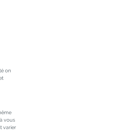
té on
et
 même
 à vous
t varier