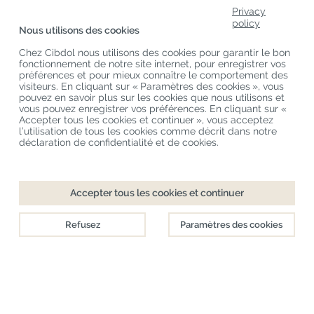
Privacy
A Propos De Nous
policy
Nous utilisons des cookies
Catégories De Produits
Chez Cibdol nous utilisons des cookies pour garantir le bon
fonctionnement de notre site internet, pour enregistrer vos
Service Clients
préférences et pour mieux connaître le comportement des
visiteurs. En cliquant sur « Paramètres des cookies », vous
Derniers Blogs
pouvez en savoir plus sur les cookies que nous utilisons et
vous pouvez enregistrer vos préférences. En cliquant sur «
Accepter tous les cookies et continuer », vous acceptez
l’utilisation de tous les cookies comme décrit dans notre
Copyright
©
Cibdol
Last updated 06-08-2026
déclaration de confidentialité et de cookies.
Cibdol France
, Place des Grands Hommes, 33000 Bordeaux, France
KvK: 76495035 VAT: NL860644923B01
Accepter tous les cookies et continuer
Refusez
Paramètres des cookies