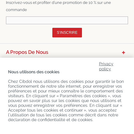
Inscrivez-vous et profiter d’une promotion de 10 % sur une
commande
S’INSCRIRE
A Propos De Nous
Catégories De Produits
Privacy
policy
Nous utilisons des cookies
Service Clients
Chez Cibdol nous utilisons des cookies pour garantir le bon
Derniers Blogs
fonctionnement de notre site internet, pour enregistrer vos
préférences et pour mieux connaître le comportement des
visiteurs. En cliquant sur « Paramètres des cookies », vous
pouvez en savoir plus sur les cookies que nous utilisons et
Copyright
©
Cibdol
Last updated 10-08-2026
vous pouvez enregistrer vos préférences. En cliquant sur «
Cibdol France
, Place des Grands Hommes, 33000 Bordeaux, France
Accepter tous les cookies et continuer », vous acceptez
KvK: 76495035 VAT: NL860644923B01
l’utilisation de tous les cookies comme décrit dans notre
déclaration de confidentialité et de cookies.