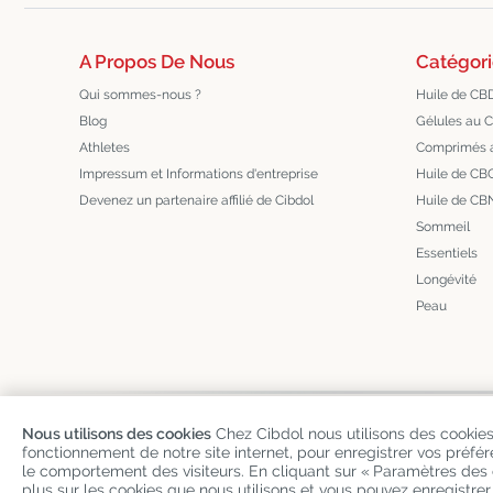
A Propos De Nous
Catégori
Qui sommes-nous ?
Huile de CB
Blog
Gélules au 
Athletes
Comprimés 
Impressum et Informations d'entreprise
Huile de CB
Devenez un partenaire affilié de Cibdol
Huile de CB
Sommeil
Essentiels
Longévité
Peau
Copyright
©
Cibdol
Last updated 06-08-2026
Nous utilisons des cookies
Chez Cibdol nous utilisons des cookies
fonctionnement de notre site internet, pour enregistrer vos préfé
Cibdol France
, Place des Grands Hommes, 33000 Bordeaux, Franc
le comportement des visiteurs. En cliquant sur « Paramètres des 
KvK: 76495035 VAT: NL860644923B01
plus sur les cookies que nous utilisons et vous pouvez enregistrer