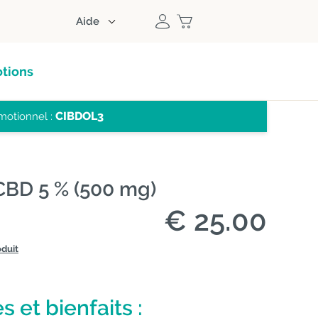
Aide
tions
CIBDOL3
omotionnel :
BD 5 % (500 mg)
€ 25.00
oduit
s et bienfaits :