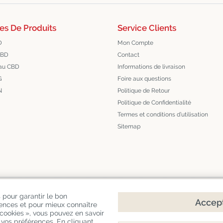
es De Produits
Service Clients
D
Mon Compte
CBD
Contact
au CBD
Informations de livraison
G
Foire aux questions
N
Politique de Retour
Politique de Confidentialité
Termes et conditions d’utilisation
Sitemap
 pour garantir le bon
Accept
rences et pour mieux connaître
e
cookies », vous pouvez en savoir
 vos préférences. En cliquant