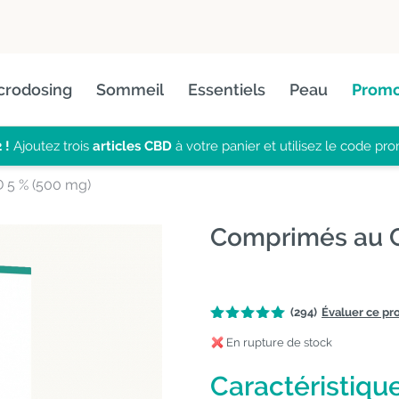
crodosing
Sommeil
Essentiels
Peau
Promo
 !
Ajoutez trois
articles CBD
à votre panier et utilisez le code pr
 5 % (500 mg)
Comprimés au C
(294)
Évaluer ce pr
En rupture de stock
Caractéristique