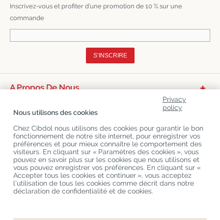
Inscrivez-vous et profiter d’une promotion de 10 % sur une
commande
S’INSCRIRE
A Propos De Nous
Privacy
Catégories De Produits
policy
Nous utilisons des cookies
Service Clients
Chez Cibdol nous utilisons des cookies pour garantir le bon
fonctionnement de notre site internet, pour enregistrer vos
Derniers Blogs
préférences et pour mieux connaître le comportement des
visiteurs. En cliquant sur « Paramètres des cookies », vous
pouvez en savoir plus sur les cookies que nous utilisons et
vous pouvez enregistrer vos préférences. En cliquant sur «
Copyright
©
Cibdol
Last updated 06-08-2026
Accepter tous les cookies et continuer », vous acceptez
Cibdol France
, Place des Grands Hommes, 33000 Bordeaux, France
l’utilisation de tous les cookies comme décrit dans notre
KvK: 76495035 VAT: NL860644923B01
déclaration de confidentialité et de cookies.