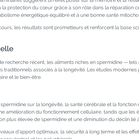
minaires suggèrent un effet positif sur la mémoire et la résil
 la protection du cœur grâce à son rôle dans la réparation cel
abolisme énergétique équilibré et à une bonne santé mitochon
urs, les résultats sont prometteurs et renforcent la base sci
nelle
e recherche récent, les aliments riches en spermidine — tels 
mes traditionnels associés à la longévité. Les études moder
ire et le bien-être.
 spermidine sur la longévité, la santé cérébrale et la fonctio
ne amélioration du fonctionnement cellulaire, tandis que les
 plus élevée de spermidine et une diminution du déclin lié à
iveaux d’apport optimaux, la sécurité à long terme et les eff