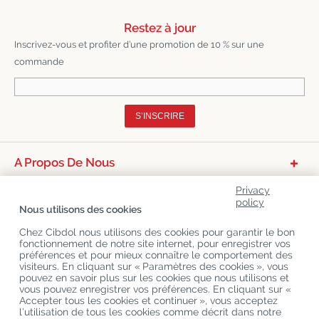
Restez à jour
Inscrivez-vous et profiter d’une promotion de 10 % sur une
commande
S’INSCRIRE
A Propos De Nous
Catégories De Produits
Privacy
policy
Nous utilisons des cookies
Service Clients
Chez Cibdol nous utilisons des cookies pour garantir le bon
Derniers Blogs
fonctionnement de notre site internet, pour enregistrer vos
préférences et pour mieux connaître le comportement des
visiteurs. En cliquant sur « Paramètres des cookies », vous
pouvez en savoir plus sur les cookies que nous utilisons et
Copyright
©
Cibdol
Last updated 06-08-2026
vous pouvez enregistrer vos préférences. En cliquant sur «
Cibdol France
, Place des Grands Hommes, 33000 Bordeaux, France
Accepter tous les cookies et continuer », vous acceptez
KvK: 76495035 VAT: NL860644923B01
l’utilisation de tous les cookies comme décrit dans notre