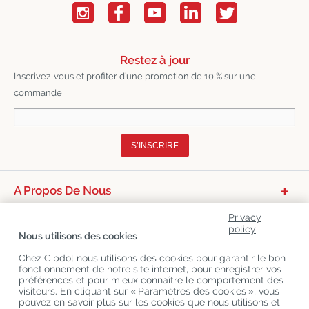
Restez à jour
Inscrivez-vous et profiter d’une promotion de 10 % sur une
commande
S’INSCRIRE
A Propos De Nous
Catégories De Produits
Privacy
policy
Nous utilisons des cookies
Service Clients
Chez Cibdol nous utilisons des cookies pour garantir le bon
Derniers Blogs
fonctionnement de notre site internet, pour enregistrer vos
préférences et pour mieux connaître le comportement des
visiteurs. En cliquant sur « Paramètres des cookies », vous
pouvez en savoir plus sur les cookies que nous utilisons et
Copyright
©
Cibdol
Last updated 08-08-2026