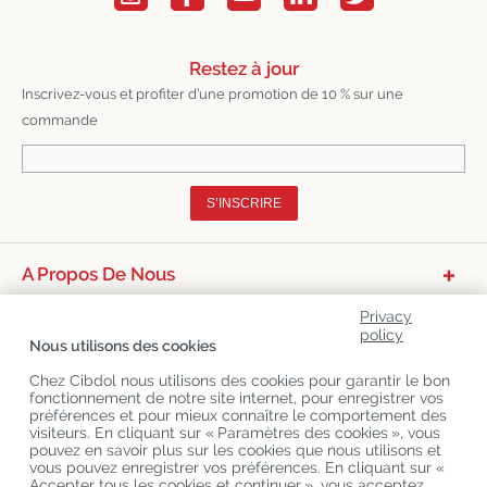
Restez à jour
Inscrivez-vous et profiter d’une promotion de 10 % sur une
commande
S’INSCRIRE
A Propos De Nous
Catégories De Produits
Privacy
policy
Nous utilisons des cookies
Service Clients
Chez Cibdol nous utilisons des cookies pour garantir le bon
Derniers Blogs
fonctionnement de notre site internet, pour enregistrer vos
préférences et pour mieux connaître le comportement des
visiteurs. En cliquant sur « Paramètres des cookies », vous
pouvez en savoir plus sur les cookies que nous utilisons et
Copyright
©
Cibdol
Last updated 09-08-2026
vous pouvez enregistrer vos préférences. En cliquant sur «
Cibdol France
, Place des Grands Hommes, 33000 Bordeaux, France
Accepter tous les cookies et continuer », vous acceptez