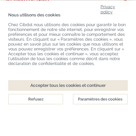
Privacy
Catégories De Produits
policy
Nous utilisons des cookies
Service Clients
Chez Cibdol nous utilisons des cookies pour garantir le bon
fonctionnement de notre site internet, pour enregistrer vos
Derniers Blogs
préférences et pour mieux connaître le comportement des
visiteurs. En cliquant sur « Paramètres des cookies », vous
pouvez en savoir plus sur les cookies que nous utilisons et
vous pouvez enregistrer vos préférences. En cliquant sur «
Copyright
©
Cibdol
Last updated 07-08-2026
Accepter tous les cookies et continuer », vous acceptez
Cibdol France
, Place des Grands Hommes, 33000 Bordeaux, France
l’utilisation de tous les cookies comme décrit dans notre
KvK: 76495035 VAT: NL860644923B01
déclaration de confidentialité et de cookies.
Accepter tous les cookies et continuer
Refusez
Paramètres des cookies