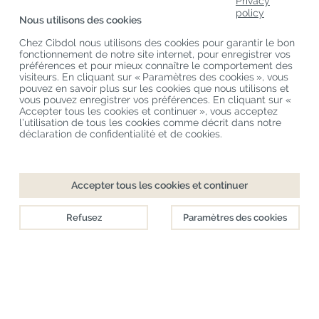
Privacy
Catégories De Produits
policy
Nous utilisons des cookies
Service Clients
Chez Cibdol nous utilisons des cookies pour garantir le bon
fonctionnement de notre site internet, pour enregistrer vos
Derniers Blogs
préférences et pour mieux connaître le comportement des
visiteurs. En cliquant sur « Paramètres des cookies », vous
pouvez en savoir plus sur les cookies que nous utilisons et
vous pouvez enregistrer vos préférences. En cliquant sur «
Copyright
©
Cibdol
Last updated 07-08-2026
Accepter tous les cookies et continuer », vous acceptez
Cibdol France
, Place des Grands Hommes, 33000 Bordeaux, France
l’utilisation de tous les cookies comme décrit dans notre
KvK: 76495035 VAT: NL860644923B01
déclaration de confidentialité et de cookies.
Accepter tous les cookies et continuer
Refusez
Paramètres des cookies