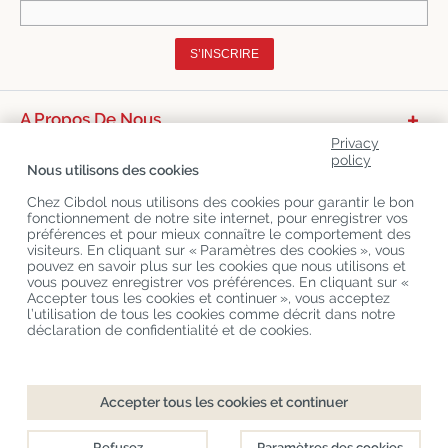
S’INSCRIRE
A Propos De Nous
Privacy
Catégories De Produits
policy
Nous utilisons des cookies
Service Clients
Chez Cibdol nous utilisons des cookies pour garantir le bon
fonctionnement de notre site internet, pour enregistrer vos
Derniers Blogs
préférences et pour mieux connaître le comportement des
visiteurs. En cliquant sur « Paramètres des cookies », vous
pouvez en savoir plus sur les cookies que nous utilisons et
vous pouvez enregistrer vos préférences. En cliquant sur «
Copyright
©
Cibdol
Last updated 07-08-2026
Accepter tous les cookies et continuer », vous acceptez
Cibdol France
, Place des Grands Hommes, 33000 Bordeaux, France
l’utilisation de tous les cookies comme décrit dans notre
KvK: 76495035 VAT: NL860644923B01
déclaration de confidentialité et de cookies.
Accepter tous les cookies et continuer
Refusez
Paramètres des cookies