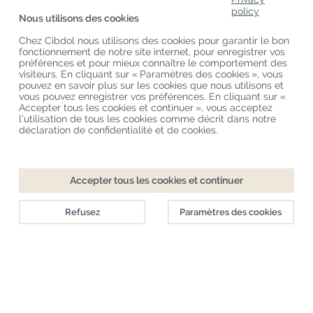
Catégories De Produits
policy
Nous utilisons des cookies
Service Clients
Chez Cibdol nous utilisons des cookies pour garantir le bon
fonctionnement de notre site internet, pour enregistrer vos
Derniers Blogs
préférences et pour mieux connaître le comportement des
visiteurs. En cliquant sur « Paramètres des cookies », vous
pouvez en savoir plus sur les cookies que nous utilisons et
vous pouvez enregistrer vos préférences. En cliquant sur «
Copyright
©
Cibdol
Last updated 07-08-2026
Accepter tous les cookies et continuer », vous acceptez
Cibdol France
, Place des Grands Hommes, 33000 Bordeaux, France
l’utilisation de tous les cookies comme décrit dans notre
KvK: 76495035 VAT: NL860644923B01
déclaration de confidentialité et de cookies.
Accepter tous les cookies et continuer
Refusez
Paramètres des cookies