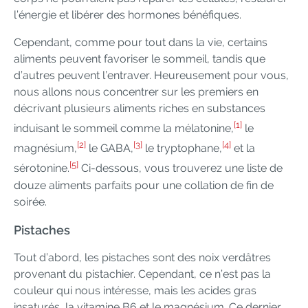
l’énergie et libérer des hormones bénéfiques.
Cependant, comme pour tout dans la vie, certains
aliments peuvent favoriser le sommeil, tandis que
d’autres peuvent l’entraver. Heureusement pour vous,
nous allons nous concentrer sur les premiers en
décrivant plusieurs aliments riches en substances
[1]
induisant le sommeil comme la mélatonine,
le
[2]
[3]
[4]
magnésium,
le GABA,
le tryptophane,
et la
[5]
sérotonine.
Ci-dessous, vous trouverez une liste de
douze aliments parfaits pour une collation de fin de
soirée.
Pistaches
Tout d’abord, les pistaches sont des noix verdâtres
provenant du pistachier. Cependant, ce n’est pas la
couleur qui nous intéresse, mais les acides gras
insaturés, la vitamine B6 et le magnésium. Ce dernier,